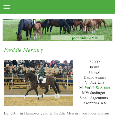
Sportpferde Le Mar
Freddie Mercury
*2009
braun
Hengst
Hannoveraner
V: Fidertanz
M:
VerbPrSt Astine
MV: Stedinger -
Sion - Argentinus -
Kronprinz XX
Der 2011 in Hannover gekörte Freddie Mercury von Fidertanz aus