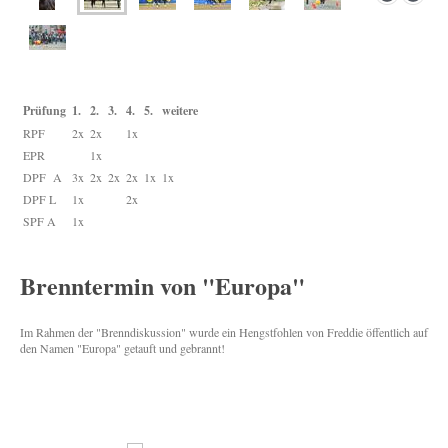
Prüfung
1.
2.
3.
4.
5.
weitere
RPF
2x
2x
1x
EPR
1x
DPF A
3x
2x
2x
2x
1x
1x
DPF L
1x
2x
SPF A
1x
Brenntermin von "Europa"
Im Rahmen der "Brenndiskussion" wurde ein Hengstfohlen von Freddie öffentlich auf
den Namen "Europa" getauft und gebrannt!