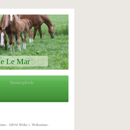
de Le Mar
Turnierpferde
ano - StPrSt Wolke v. Wolkentanz -