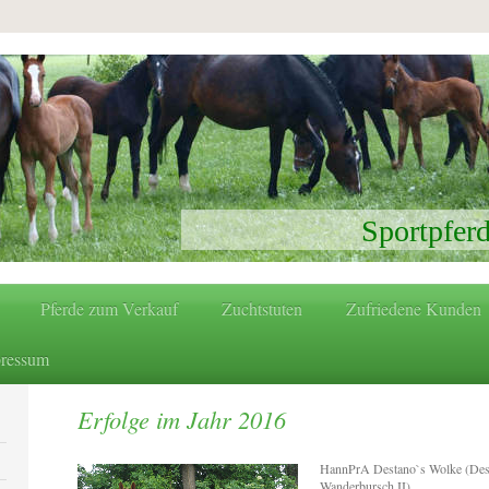
Sportpfer
Pferde zum Verkauf
Zuchtstuten
Zufriedene Kunden
pressum
Erfolge im Jahr 2016
HannPrA Destano`s Wolke (Dest
Wanderbursch II)