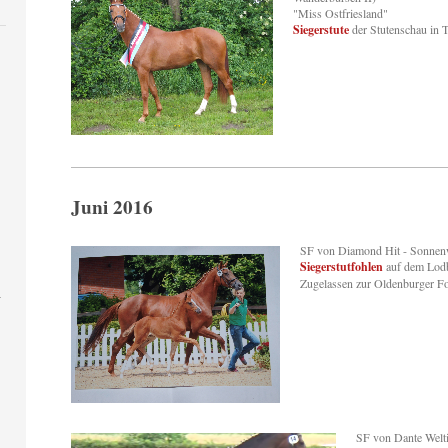
"Miss Ostfriesland"
Siegerstute
der Stutenschau in 
Juni 2016
SF von Diamond Hit - Sonnenw
Siegerstutfohlen
auf dem Lodb
Zugelassen zur Oldenburger F
SF von Dante Welti